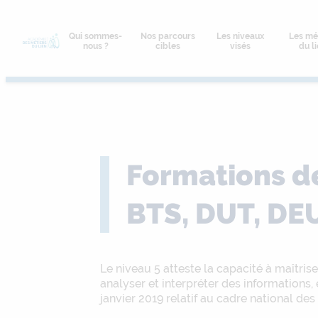
Aller
au
Qui sommes-
Nos parcours
Les niveaux
Les mé
contenu
nous ?
cibles
visés
du l
Formations de
BTS, DUT, DE
Le niveau 5 atteste la capacité à maîtris
analyser et interpréter des informations,
janvier 2019 relatif au cadre national des 