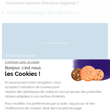
Comment devenir Directeur régional ?
Mastère Pro Manager des organisations
© 2026, Établissement
d’enseignement
supérieur technique
privé, Association à but
XML Sitemap
Mentions légales
non lucratif – Groupe
IGENSIA Education –
Mise à jour site : Janvier
2026
Charte des données
Contactez-nous
personnelles