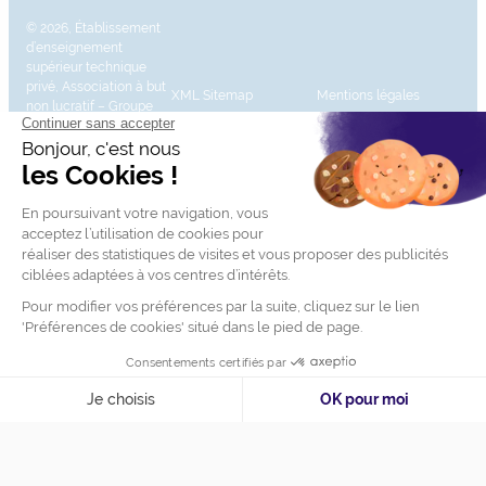
© 2026, Établissement
d’enseignement
supérieur technique
privé, Association à but
XML Sitemap
Mentions légales
non lucratif – Groupe
IGENSIA Education –
Mise à jour site : Janvier
2026
Charte des données
Contactez-nous
personnelles