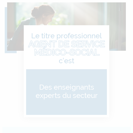
Le titre professionnel
AGENT DE SERVICE
Des enseignants
MÉDICO-SOCIAL
experts du secteur
c’est
Une pédagogie
adaptée